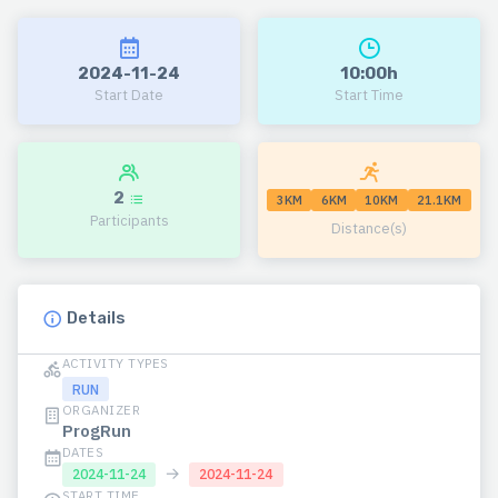
2024-11-24
10:00h
Start Date
Start Time
2
3KM
6KM
10KM
21.1KM
Participants
Distance(s)
Details
ACTIVITY TYPES
RUN
ORGANIZER
ProgRun
DATES
→
2024-11-24
2024-11-24
START TIME