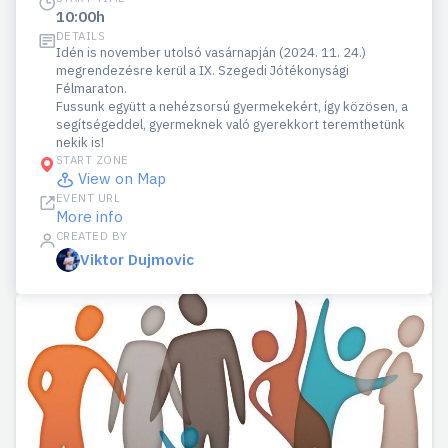
10:00h
DETAILS
Idén is november utolsó vasárnapján (2024. 11. 24.)
megrendezésre kerül a IX. Szegedi Jótékonysági
Félmaraton.
Fussunk együtt a nehézsorsú gyermekekért, így közösen, a
segítségeddel, gyermeknek való gyerekkort teremthetünk
nekik is!
START ZONE
View on Map
EVENT URL
More info
CREATED BY
Viktor Dujmovic