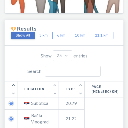
Results
Show All
3 km
6 km
10 km
21.1 km
Show
entries
Search:
PACE
LOCATION
TYPE
[MIN:SEC/KM]
Subotica
20.79
Bački
21.22
Vinogradi