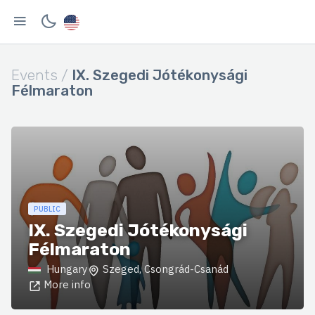
Events /
IX. Szegedi Jótékonysági
Félmaraton
PUBLIC
IX. Szegedi Jótékonysági
Félmaraton
Hungary
Szeged, Csongrád-Csanád
More info